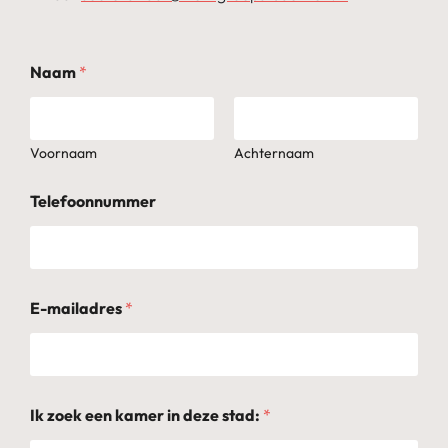
Naam
*
Voornaam
Achternaam
Telefoonnummer
E-mailadres
*
e
Ik zoek een kamer in deze stad:
*
e
n